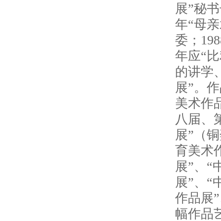
展”秘书
年“母
委；19
年应“
的讲学
展”。
美术作
八届、
展”（
育美术
展”、
展”、
作品展
幅作品