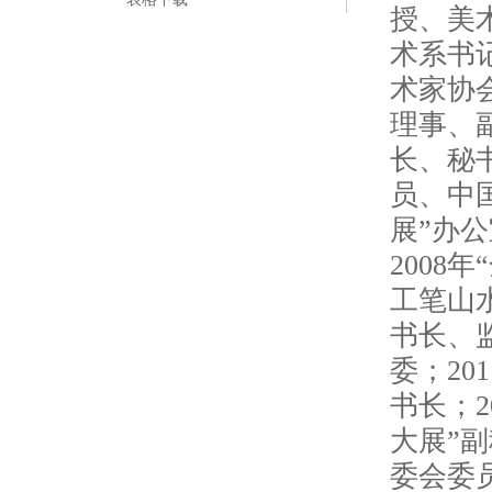
授、美
术系书
术家协
理事、
长、秘
员、中
展”办公
2008
工笔山水
书长、
委；20
书长；2
大展”副
委会委